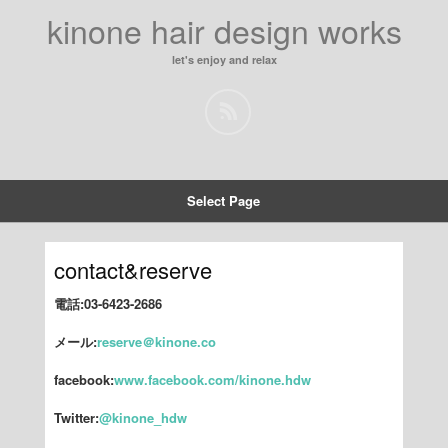
kinone hair design works
let's enjoy and relax
Select Page
contact&reserve
電話:03-6423-2686
メール:
reserve＠kinone.co
facebook:
www.facebook.com/kinone.hdw
Twitter:
@kinone_hdw